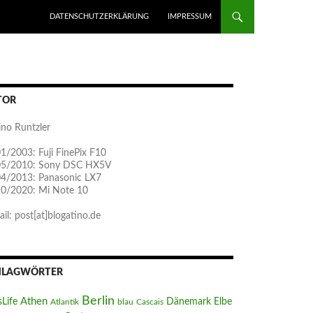
ZUM INHALT SPRINGEN
DATENSCHUTZERKLÄRUNG
IMPRESSUM
TOR
ino Runtzler
1/2003: Fuji FinePix F10
05/2010: Sony DSC HX5V
04/2013: Panasonic LX7
10/2020: Mi Note 10
il: post[at]blogatino.de
HLAGWÖRTER
Berlin
Athen
sLife
Dänemark
Elbe
Atlantik
blau
Cascais