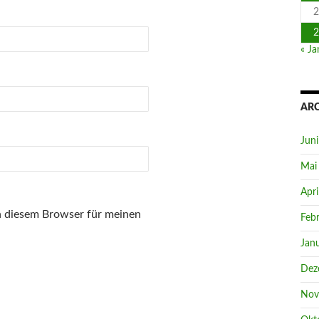
2
2
« Ja
AR
Jun
Mai
Apri
n diesem Browser für meinen
Feb
Jan
Dez
Nov