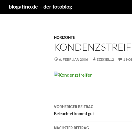
Suchen
blogatino.de – der fotoblog
HORIZONTE
KONDENZSTREI
6. FEBRUAR 2006
EZEKIEL12
1 K
Beitragsnavigation
VORHERIGER BEITRAG
Beleuchtet kommt gut
NÄCHSTER BEITRAG