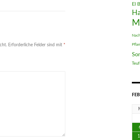
El 
H
M
Nach
Pfla
cht.
Erforderliche Felder sind mit
*
So
Teuf
FEB
1