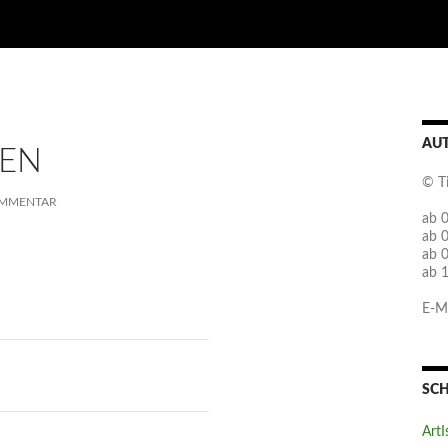
AU
FEN
© T
OMMENTAR
ab 0
ab 
ab 
ab 
E-Ma
SC
ArtI