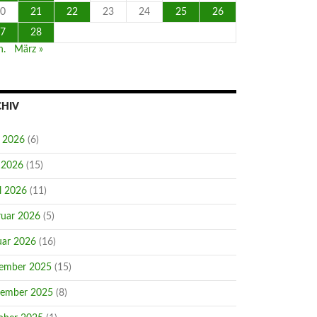
0
21
22
23
24
25
26
7
28
n.
März »
CHIV
i 2026
(6)
 2026
(15)
l 2026
(11)
ruar 2026
(5)
uar 2026
(16)
ember 2025
(15)
ember 2025
(8)