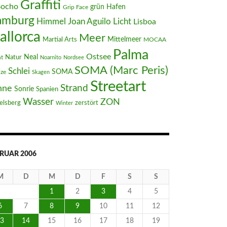
Graffiti
Bocho
Hafen
grün
Grip Face
amburg
Joan Aguilo
Himmel
Licht
Lisboa
allorca
Meer
Mittelmeer
Martial Arts
MOCAA
Palma
Ostsee
Neal
t
Natur
Noarnito
Nordsee
SOMA (Marc Peris)
Schlei
SOMA
nze
Skagen
Streetart
Strand
nne
Sonrie
Spanien
Wasser
ZON
elsberg
zerstört
Winter
RUAR 2006
M
D
M
D
F
S
S
1
2
3
4
5
6
7
8
9
10
11
12
3
14
15
16
17
18
19