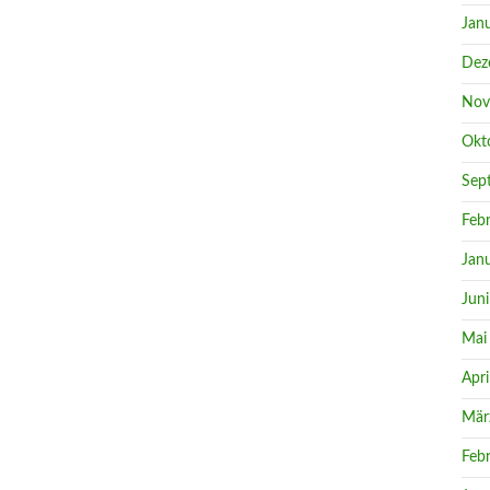
Jan
Dez
Nov
Okt
Sep
Feb
Jan
Jun
Mai
Apri
Mär
Feb