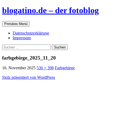
blogatino.de – der fotoblog
Suchen
Zum
Primäres Menü
Inhalt
springen
Datenschutzerklärung
Impressum
Suchen
nach:
farbgebirge_2025_11_20
16. November 2025
530 × 398
Farbgebirge
Stolz präsentiert von WordPress