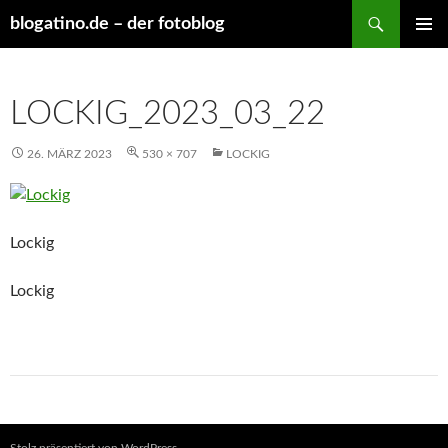
Suchen
blogatino.de – der fotoblog
ZUM
PRIMÄR
INHALT
MENÜ
SPRINGEN
LOCKIG_2023_03_22
26. MÄRZ 2023
530 × 707
LOCKIG
Lockig
Lockig
Stolz präsentiert von WordPress