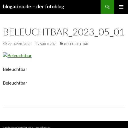
Suchen
blogatino.de – der fotoblog
ZUM
PRIMÄR
INHALT
MENÜ
SPRINGEN
BELEUCHTBAR_2023_05_01
29. APRIL 2023
530 × 707
BELEUCHTBAR
Beleuchtbar
Beleuchtbar
Stolz präsentiert von WordPress