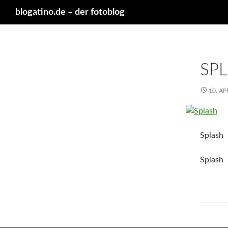
Suchen
blogatino.de – der fotoblog
SP
10. AP
Splash
Splash