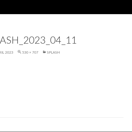
LASH_2023_04_11
RIL 2023
530 × 707
SPLASH