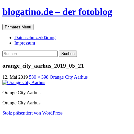
blogatino.de – der fotoblog
Suchen
Zum
Primäres Menü
Inhalt
springen
Datenschutzerklärung
Impressum
Suchen
nach:
orange_city_aarhus_2019_05_21
12. Mai 2019
530 × 398
Orange City Aarhus
Orange City Aarhus
Orange City Aarhus
Stolz präsentiert von WordPress