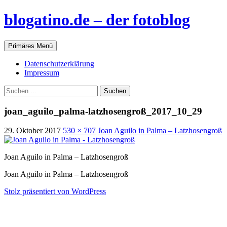
blogatino.de – der fotoblog
Suchen
Zum
Primäres Menü
Inhalt
springen
Datenschutzerklärung
Impressum
Suchen
nach:
joan_aguilo_palma-latzhosengroß_2017_10_29
29. Oktober 2017
530 × 707
Joan Aguilo in Palma – Latzhosengroß
Joan Aguilo in Palma – Latzhosengroß
Joan Aguilo in Palma – Latzhosengroß
Stolz präsentiert von WordPress