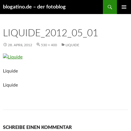
Suchen
blogatino.de – der fotoblog
ZUM
PRIMÄR
INHALT
MENÜ
SPRINGEN
LIQUIDE_2012_05_01
28. APRIL 2012
530 × 400
LIQUIDE
Liquide
Liquide
SCHREIBE EINEN KOMMENTAR